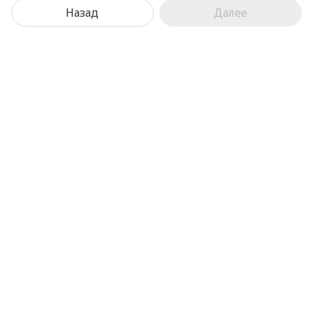
Назад
Далее
Наверх
Сотрудничество
Наши переработчики
Подписаться на RSS
Работает на