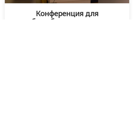
Конференция для
общеобразовательных
учреждений
📅 21 и 22 октября, в Санкт-Петербурге прошла Всероссийская
научно-практическая конференция с международным участием
«Управление процессом воспитания в современной школе:
новый взгляд на ресурсы и результаты».В конференции
приняли участие руководители общеобразовательных
учреждений, заместители ру...
Опубликовано
27.10.2021
|
1 мин
на прочтение