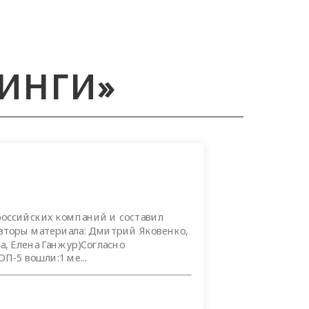
ТИНГИ»
й
 российских компаний и составил
вторы материала: Дмитрий Яковенко,
а, Елена Ганжур)Согласно
-5 вошли:1 ме...