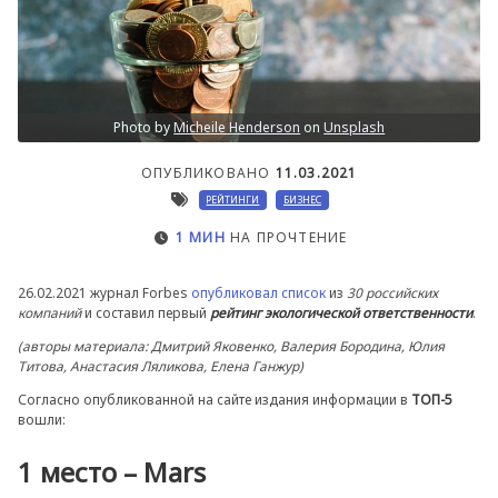
Photo by
Micheile Henderson
on
Unsplash
ОПУБЛИКОВАНО
11.03.2021
РЕЙТИНГИ
БИЗНЕС
1 МИН
НА ПРОЧТЕНИЕ
26.02.2021 журнал Forbes
опубликовал список
из
30 российских
компаний
и составил первый
рейтинг экологической ответственности
.
(авторы материала: Дмитрий Яковенко, Валерия Бородина, Юлия
Титова, Анастасия Ляликова, Елена Ганжур)
Согласно опубликованной на сайте издания информации в
ТОП-5
вошли:
1 место – Mars