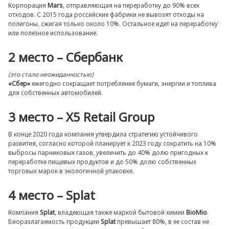
Корпорация
Mars
, отправляющая на переработку до 90% всех
отходов. С 2015 года российские фабрики не вывозят отходы на
полигоны, сжигая только около 10%. Остальное идет на переработку
или полезное использование.
2 место – Сбербанк
(это стало неожиданностью)
«Сбер»
ежегодно сокращает потребление бумаги, энергии и топлива
для собственных автомобилей.
3 место – X5 Retail Group
В конце 2020 года компания утвердила стратегию устойчивого
развития, согласно которой планирует к 2023 году сократить на 10%
выбросы парниковых газов, увеличить до 40% долю пригодных к
переработке пищевых продуктов и до 50% долю собственных
торговых марок в экологичной упаковке.
4 место – Splat
Компания
Splat
, владеющая также маркой бытовой химии
BioMio
.
Биоразлагаемость продукции
Splat
превышает 80%, в ее состав не