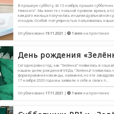
В прошлую субботу, 📅 13 ноября, прошёл субботни
Невского”. Мы вместе с пользой провели время, а п
каждого жильца получилась индивидуальная консу
отходов. Особой популярностью пользовалась наша иг
Опубликовано
19.11.2021
|
1 мин
на прочтение
День рождения «Зелён
Сегодня ровно год, как “Зелёнка” появилась в соци
нашим днём рождения! VKДа, “Зелёнка” появилась 
формирования команды, названия, но эти закадровы
17 ноября 2020 года мы заявили о себе и своих п...
Опубликовано
17.11.2021
|
1 мин
на прочтение