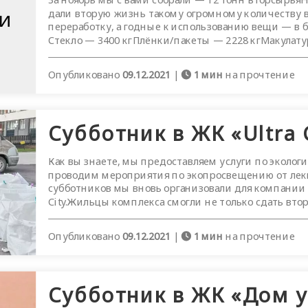
дали вторую жизнь такому огромному количеству 
переработку, а годные к использованию вещи — в 
Стекло — 3400 кгПлёнки/пакеты — 2228 кгМакулатура
Опубликовано
09.12.2021
|
1 мин
на прочтение
Субботник в ЖК «Ultra 
Как вы знаете, мы предоставляем услуги по эколог
проводим мероприятия по экопросвещению от лекц
субботников мы вновь организовали для компании R
City.Жильцы комплекса смогли не только сдать вторс
Опубликовано
09.12.2021
|
1 мин
на прочтение
Субботник в ЖК «Дом у