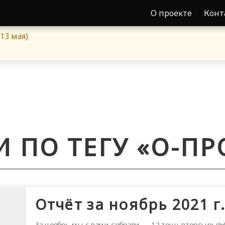
О проекте
Конт
13 мая)
И ПО ТЕГУ «О-ПР
Отчёт за ноябрь 2021 г
За ноябрь мы с вами собрали — 12 тонн вторсырьяН