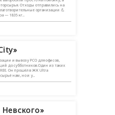
вторсырья. Отходы отправились на
благотворительные организации 💪
 — 1835 кг...
City»
изации и вывозу РСО для офисов,
ий до субботников.Один из таких
BI. Он прошёл в ЖК Ultra
ырьё нам, но и у...
 Невского»