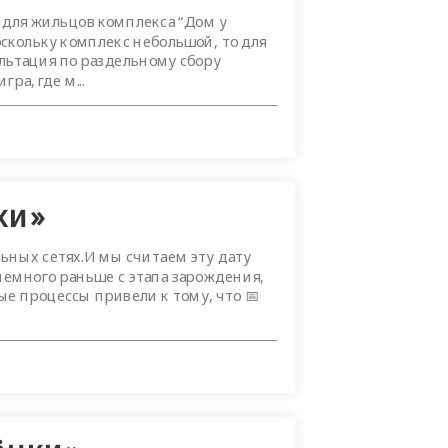
к для жильцов комплекса “Дом у
оскольку комплекс небольшой, то для
льтация по раздельному сбору
ра, где м...
ки»
альных сетях.И мы считаем эту дату
немного раньше с этапа зарождения,
е процессы привели к тому, что 📅