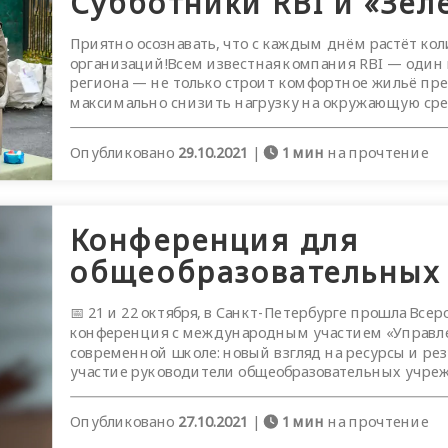
Субботники RBI и «Зел
Приятно осознавать, что с каждым днём растёт ко
организаций!Всем известная компания RBI — один
региона — не только строит комфортное жильё пре
максимально снизить нагрузку на окружающую сред
Опубликовано
29.10.2021
|
1 мин
на прочтение
Конференция для
общеобразовательных
📅 21 и 22 октября, в Санкт-Петербурге прошла Все
конференция с международным участием «Управле
современной школе: новый взгляд на ресурсы и ре
участие руководители общеобразовательных учрежд
Опубликовано
27.10.2021
|
1 мин
на прочтение