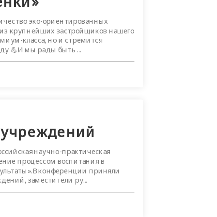
ёнки»
личество эко-ориентированных
 из крупнейших застройщиков нашего
миум-класса, но и стремится
у 💪И мы рады быть ...
 учреждений
российская научно-практическая
ние процессом воспитания в
зультаты».В конференции приняли
ений, заместители ру...