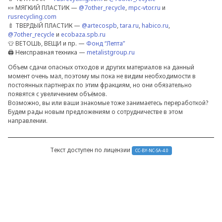
🍬 МЯГКИЙ ПЛАСТИК —
@7other_recycle
,
mpc-vtor.ru
и
rusrecycling.com
🍼 ТВЕРДЫЙ ПЛАСТИК —
@artecospb
,
tara.ru
,
habico.ru
,
@7other_recycle
и
ecobaza.spb.ru
👕 ВЕТОШЬ, ВЕЩИ и пр. —
Фонд “Лепта”
🖨 Неисправная техника —
metalistgroup.ru
Объем сдачи опасных отходов и других материалов на данный
момент очень мал, поэтому мы пока не видим необходимости в
постоянных партнерах по этим фракциям, но они обязательно
появятся с увеличением объёмов.
Возможно, вы или ваши знакомые тоже занимаетесь переработкой?
Будем рады новым предложениям о сотрудничестве в этом
направлении.
Текст доступен по лицензии
CC-BY-NC-SA-4.0