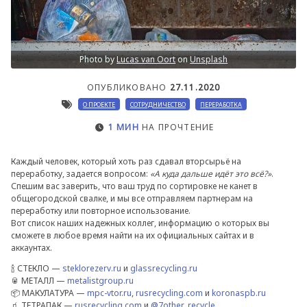
Photo by
Lucas van Oort
on
Unsplash
ОПУБЛИКОВАНО
27.11.2020
О ПРОЕКТЕ
СОТРУДНИЧЕСТВО
ПЕРЕРАБОТКА
1 МИН
НА ПРОЧТЕНИЕ
Каждый человек, который хоть раз сдавал вторсырьё на
переработку, задается вопросом:
«А куда дальше идёт это всё?»
.
Спешим вас заверить, что ваш труд по сортировке не канет в
общегородской свалке, и мы все отправляем партнерам на
переработку или повторное использование.
Вот список наших надежных коллег, информацию о которых вы
сможете в любое время найти на их официальных сайтах и в
аккаунтах.
🍾 СТЕКЛО —
steklorezerv.ru
и
glassrecycling.ru
🥫 МЕТАЛЛ —
metalistgroup.ru
📦 МАКУЛАТУРА —
mpc-vtor.ru
,
rusrecycling.com
и
koronaspb.ru
🧃 ТЕТРАПАК —
rusrecycling.com
и
@7other_recycle