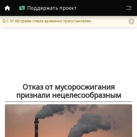
Поддержать проект
🗓 С 01.08 приём стекла временно приостановлен.
Отказ от мусоросжигания
признали нецелесообразным