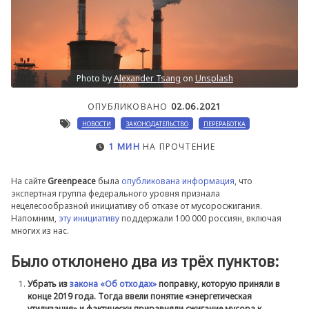
Photo by
Alexander Tsang
on
Unsplash
ОПУБЛИКОВАНО
02.06.2021
НОВОСТИ
ЗАКОНОДАТЕЛЬСТВО
ПЕРЕРАБОТКА
1 МИН
НА ПРОЧТЕНИЕ
На сайте
Greenpeace
была
опубликована информация
, что
экспертная группа федерального уровня признала
нецелесообразной инициативу об отказе от мусоросжигания.
Напомним,
эту инициативу
поддержали 100 000 россиян, включая
многих из нас.
Было отклонено два из трёх пунктов:
Убрать из
закона «Об отходах»
поправку, которую приняли в
конце 2019 года. Тогда ввели понятие «энергетическая
утилизация» и фактически приравняли сжигание мусора к